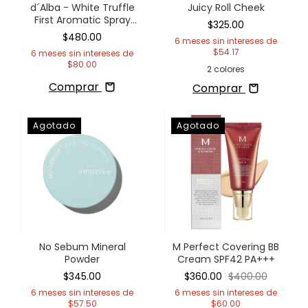
d´Alba - White Truffle
Juicy Roll Cheek
First Aromatic Spray
$325.00
Serum
$480.00
6
meses sin intereses de
$54.17
6
meses sin intereses de
$80.00
2 colores
Comprar
Comprar
Agotado
Agotado
No Sebum Mineral
M Perfect Covering BB
Powder
Cream SPF42 PA+++
$345.00
$360.00
$400.00
6
meses sin intereses de
6
meses sin intereses de
$57.50
$60.00