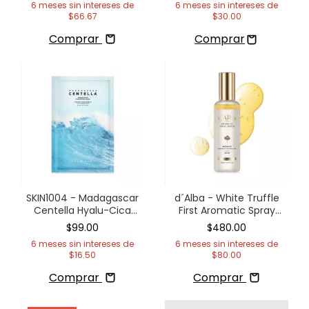
6
meses sin intereses de
6
meses sin intereses de
$66.67
$30.00
Comprar
SKIN1004 - Madagascar
d´Alba - White Truffle
Centella Hyalu-Cica
First Aromatic Spray
Hydrating Mask
Serum
$99.00
$480.00
6
meses sin intereses de
6
meses sin intereses de
$16.50
$80.00
Comprar
Comprar