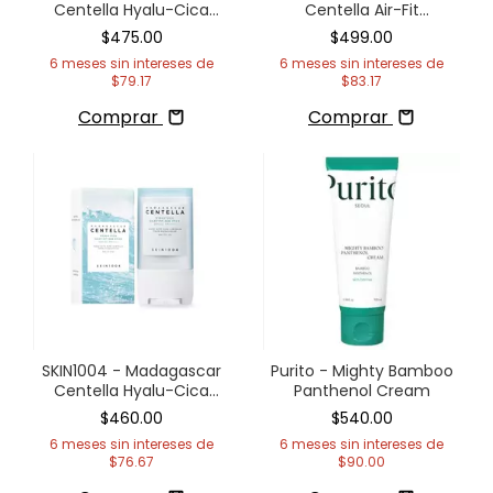
Centella Hyalu-Cica
Centella Air-Fit
Water-Fit Sun Serum
Suncream Light SPF30
$475.00
$499.00
PA++++
6
meses sin intereses de
6
meses sin intereses de
$79.17
$83.17
Comprar
Comprar
SKIN1004 - Madagascar
Purito - Mighty Bamboo
Centella Hyalu-Cica
Panthenol Cream
Silky-Fit Sun Stick
$460.00
$540.00
6
meses sin intereses de
6
meses sin intereses de
$76.67
$90.00