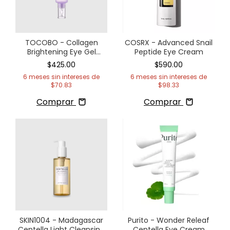
TOCOBO - Collagen
COSRX - Advanced Snail
Brightening Eye Gel
Peptide Eye Cream
Cream
$425.00
$590.00
6
meses sin intereses de
6
meses sin intereses de
$70.83
$98.33
Comprar
Comprar
SKIN1004 - Madagascar
Purito - Wonder Releaf
Centella Light Cleansing
Centella Eye Cream