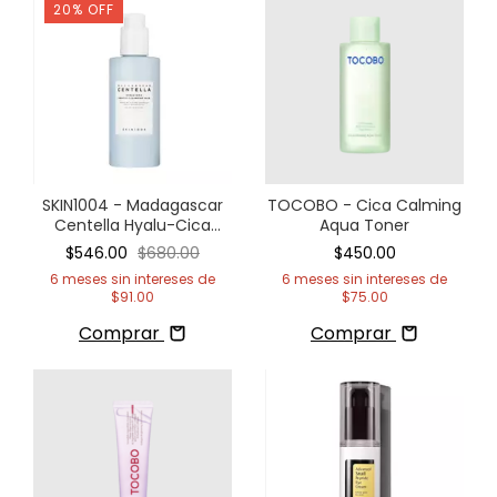
20
%
OFF
SKIN1004 - Madagascar
TOCOBO - Cica Calming
Centella Hyalu-Cica
Aqua Toner
Gentle Cleansing Milk
$546.00
$680.00
$450.00
6
meses sin intereses de
6
meses sin intereses de
$91.00
$75.00
Comprar
Comprar