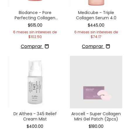
Biodance - Pore
Medicube - Triple
Perfecting Collagen
Collagen Serum 4.0
Peptide Serum
$615.00
$445.00
6
meses sin intereses de
6
meses sin intereses de
$102.50
$74.17
Comprar
Comprar
Dr Althea - 345 Relief
Arocell - Super Collagen
Cream Mist
Mini Gel Patch (2pcs)
$400.00
$180.00