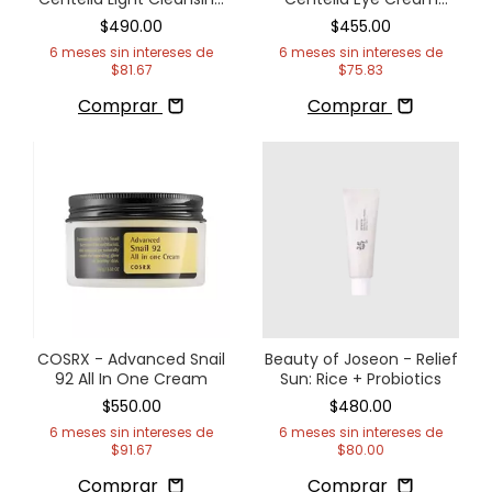
Oil
Unscented
$490.00
$455.00
6
meses sin intereses de
6
meses sin intereses de
$81.67
$75.83
Comprar
Comprar
COSRX - Advanced Snail
Beauty of Joseon - Relief
92 All In One Cream
Sun: Rice + Probiotics
$550.00
$480.00
6
meses sin intereses de
6
meses sin intereses de
$91.67
$80.00
Comprar
Comprar